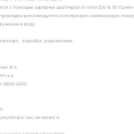
я с помощью зарядных адаптеров от сети 220 В, 50 Гц или 
окладки рекомендуется использовать силиконовую смазку (т
ружении в воду.
 паспорт, коробка упаковочная.
еи, В 4
/ч 4,4
 К 2800-4300
00
мулятора, час, не менее 4
7