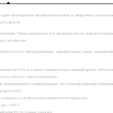
н для проведения профилактических и аварийно-спасатель
ного флота.
ования. Также возможно его применение во взрывоопасных
ов с воздухом.
обезопасное оборудование», взрывозащиту вида: «взрывоне
ужения до 100 м и имеет герметичную неразборную оболочк
тепло-белого света излучения.
ль алюминиевый, полированный, металлизированный алюмини
атарея АКБ.
кольцом со встроенным магнитом и герконом.
до + 40º С.
лируемого по длине шнурка.