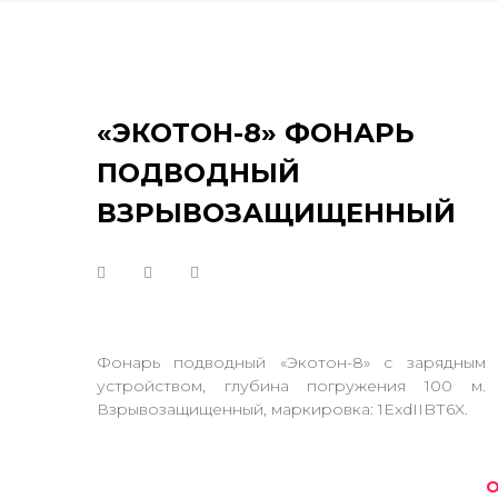
«ЭКОТОН-8» ФОНАРЬ
ПОДВОДНЫЙ
ВЗРЫВОЗАЩИЩЕННЫЙ
Фонарь подводный «Экотон-8» с зарядным
устройством, глубина погружения 100 м.
Взрывозащищенный, маркировка: 1ExdIIBТ6X.
О