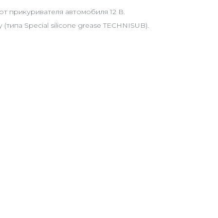
от прикуривателя автомобиля 12 В.
ипа Special silicone grease TECHNISUB).