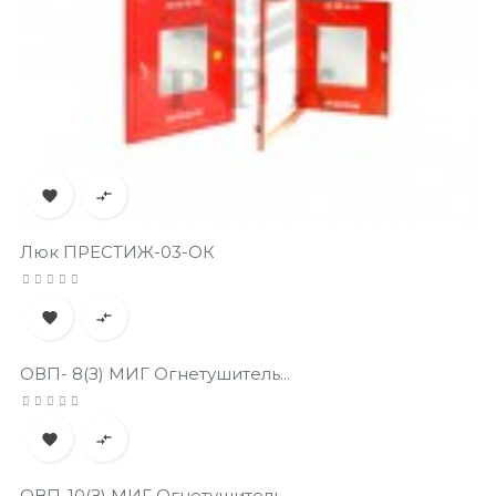


Люк ПРЕСТИЖ-03-ОК


ОВП- 8(з) МИГ Огнетушитель...


ОВП-10(з) МИГ Огнетушитель...