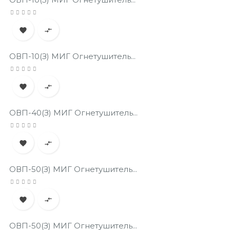


ОВП-10(з) МИГ Огнетушитель...


ОВП-40(з) МИГ Огнетушитель...


ОВП-50(з) МИГ Огнетушитель...


ОВП-50(з) МИГ Огнетушитель...