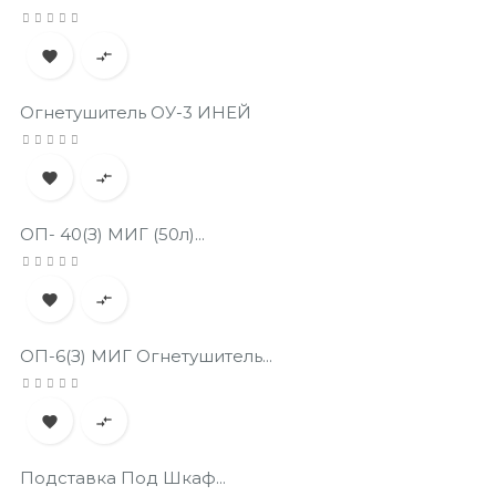


Огнетушитель ОУ-3 ИНЕЙ


ОП- 40(з) МИГ (50л)...


ОП-6(з) МИГ Огнетушитель...


Подставка Под Шкаф...