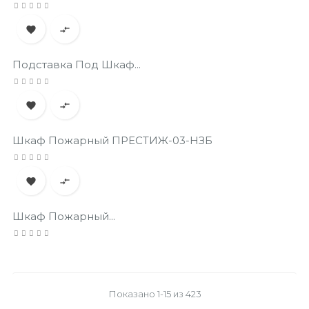


Подставка Под Шкаф...


Шкаф Пожарный ПРЕСТИЖ-03-НЗБ


Шкаф Пожарный...
Показано 1-15 из 423