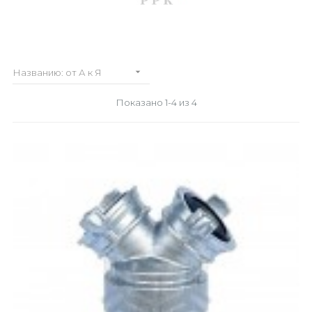

Названию: от А к Я
Показано 1-4 из 4