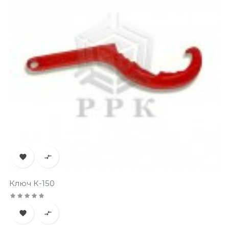


Ключ К-150

