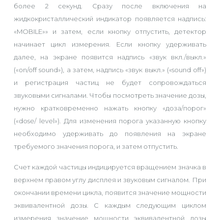
более 2 секунд. Сразу после включения на
жидкокристаллический индикатор появляется надпись:
«MOBILE»» и затем, если кнопку отпустить, детектор
начинает цикл измерения. Если кнопку удерживать
далее, на экране появится надпись «звук вкл./выкл.»
(«on/off sound»), а затем, надпись «звук выкл.» («sound off»)
и регистрация частиц не будет сопровождаться
звуковыми сигналами. Чтобы посмотреть значение дозы,
нужно кратковременно нажать кнопку «доза/порог»
(«dose/ level»). Для изменения порога указанную кнопку
необходимо удерживать до появления на экране
требуемого значения порога, и затем отпустить.
Счет каждой частицы индицируется вращением значка в
верхнем правом углу дисплея и звуковым сигналом. При
окончании времени цикла, появится значение мощности
эквивалентной дозы. С каждым следующим циклом
измерения значение мощности эквивалентной дозы