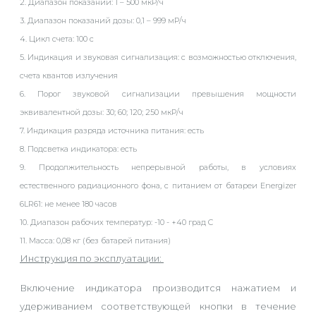
2. Диапазон показаний:
1 – 500 мкР/ч
3. Диапазон показаний дозы:
0,1 – 999 мР/ч
4. Цикл счета:
100 с
5. Индикация и звуковая сигнализация:
с возможностью отключения,
счета квантов излучения
6. Порог звуковой сигнализации превышения мощности
эквивалентной дозы:
30; 60; 120; 250 мкР/ч
7. Индикация разряда источника питания:
есть
8. Подсветка индикатора:
есть
9. Продолжительность непрерывной работы, в условиях
естественного радиационного фона, с питанием от батареи Energizer
6LR61:
не менее 180 часов
10. Диапазон рабочих температур:
-10 - +40 град С
11. Масса:
0,08 кг (без батарей питания)
Инструкция по эксплуатации:
Включение индикатора производится нажатием и
удерживанием соответствующей кнопки в течение