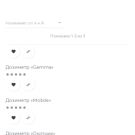

Названию: от А к Я
Показано 1-3 из 3


Дозиметр «Gamma»


Дозиметр «Mobile»


Дозиметр «Охотник»