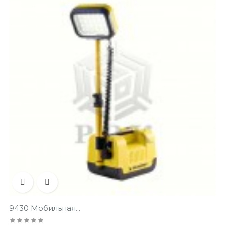


9430 Мобильная...