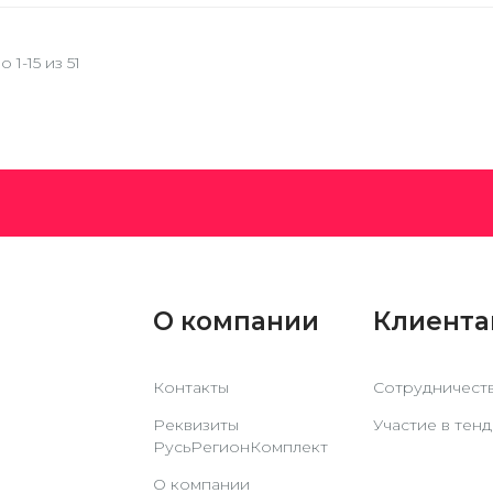
 1-15 из 51
О компании
Клиент
Контакты
Сотрудничест
Реквизиты
Участие в тен
РусьРегионКомплект
О компании