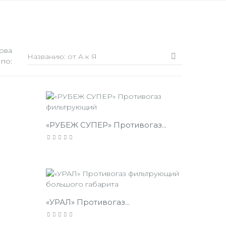
ова
Названию: от А к Я

 по:
«РУБЕЖ СУПЕР» Противогаз...
«УРАЛ» Противогаз...