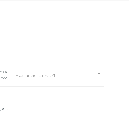
ова
Названию: от А к Я

 по:
я...