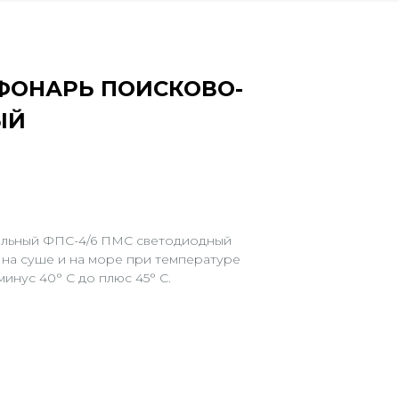
 ФОНАРЬ ПОИСКОВО-
ЫЙ
ельный ФПС-4/6 ПМС светодиодный
 на суше и на море при температуре
инус 40° С до плюс 45° С.