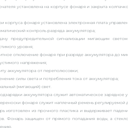
ючателя установлена на корпусе фонаря и закрыта колпачко
.
ри корпуса фонаря установлена электронная плата управлен
оматический контроль разряда аккумулятора;
дачу предупредительной сигнализации мигающим светом
стимого уровня;
щитное отключение фонаря при разряде аккумулятора до ми
пустимого напряжения;
щиту аккумулятора от переполюсовки;
енение силы света и потребления тока от аккумулятора;
нальный (мигающий) свет.
подзарядки аккумулятора служит автоматическое зарядное 
переноски фонаря служит наплечный ремень регулируемой 
рь изготовлен из прочного пластика и выдерживает падени
ов. Фонарь защищен от прямого попадания воды, а стекл
чению.