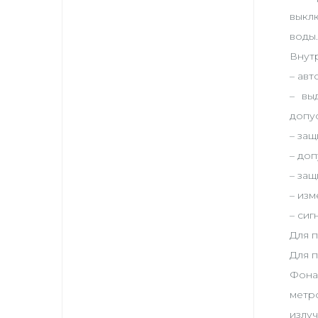
выкл
воды
Внут
– авт
– вы
допу
– за
– до
– за
– изм
– сиг
Для 
Для 
Фона
метр
излу