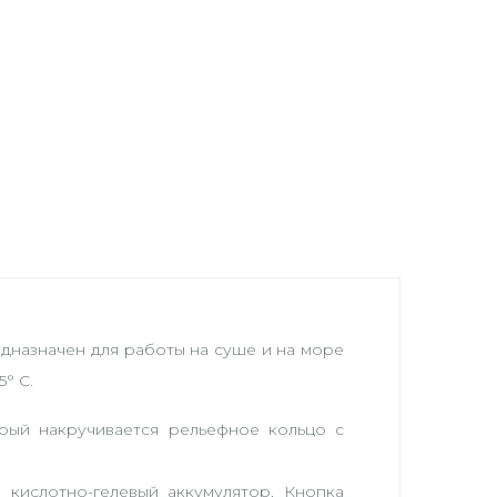
назначен для работы на суше и на море
° С.
орый накручивается рельефное кольцо с
кислотно-гелевый аккумулятор. Кнопка