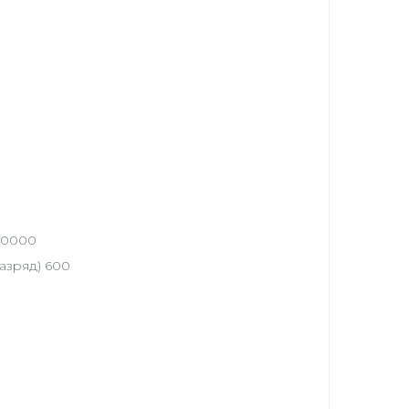
50000
азряд) 600