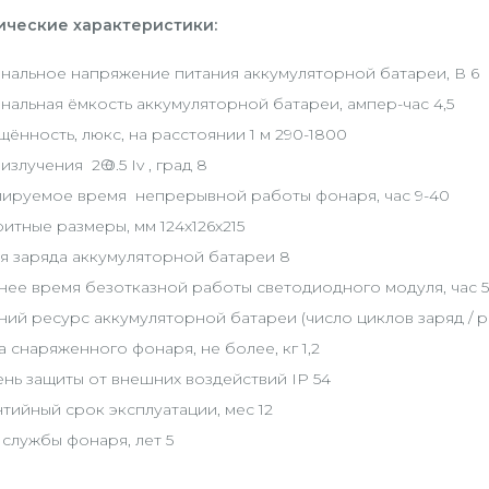
ические характеристики:
нальное напряжение питания аккумуляторной батареи, В 6
альная ёмкость аккумуляторной батареи, ампер-час 4,5
ённость, люкс, на расстоянии 1 м 290-1800
излучения 2Ө 0.5 Iv , град 8
лируемое время непрерывной работы фонаря, час 9-40
итные размеры, мм 124х126х215
я заряда аккумуляторной батареи 8
нее время безотказной работы светодиодного модуля, час 
ий ресурс аккумуляторной батареи (число циклов заряд / р
 снаряженного фонаря, не более, кг 1,2
нь защиты от внешних воздействий IP 54
тийный срок эксплуатации, мес 12
службы фонаря, лет 5