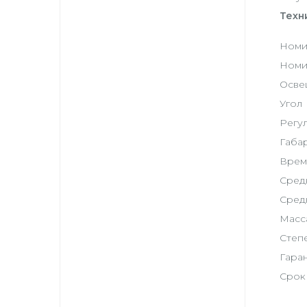
Техн
Номи
Номин
Освещ
Угол 
Регу
Габар
Врем
Сред
Средн
Масса
Степе
Гаран
Срок 