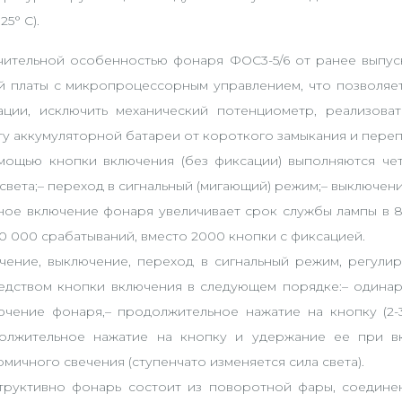
25° С).
чительной особенностью фонаря ФОС3-5/6 от ранее выпус
й платы с микропроцессорным управлением, что позволяе
ации, исключить механический потенциометр, реализова
ту аккумуляторной батареи от короткого замыкания и пере
мощью кнопки включения (без фиксации) выполняются чет
света;– переход в сигнальный (мигающий) режим;– выключени
ное включение фонаря увеличивает срок службы лампы в 8 
00 000 срабатываний, вместо 2000 кнопки с фиксацией.
чение, выключение, переход в сигнальный режим, регулир
едством кнопки включения в следующем порядке:– одинар
ючение фонаря,– продолжительное нажатие на кнопку (2-3
олжительное нажатие на кнопку и удержание ее при 
мичного свечения (ступенчато изменяется сила света).
труктивно фонарь состоит из поворотной фары, соедине