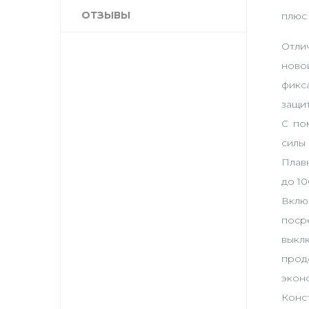
ОТЗЫВЫ
плюс 
Отли
ново
фикс
защи
С по
силы 
Плав
до 1
Вклю
поср
выкл
прод
эконо
Конс