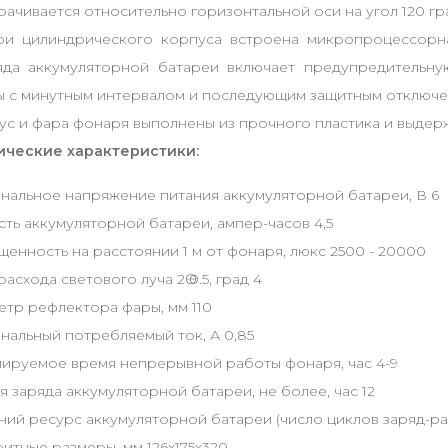
ачивается относительно горизонтальной оси на угол 120 гр
ри цилиндрического корпуса встроена микропроцессорна
яда аккумуляторной батареи включает предупредительну
ы с минутным интервалом и последующим защитным отключе
ус и фара фонаря выполнены из прочного пластика и выдерж
ические характеристики:
нальное напряжение питания аккумуляторной батареи, В 6
ть аккумуляторной батареи, ампер-часов 4,5
енность на расстоянии 1 м от фонаря, люкс 2500 - 20000
расхода светового луча 2Ө 0.5, град 4
етр рефлектора фары, мм 110
нальный потребляемый ток, А 0,85
лируемое время непрерывной работы фонаря, час 4-9
 заряда аккумуляторной батареи, не более, час 12
ний ресурс аккумуляторной батареи (число циклов заряд-ра
итные размеры, мм 126х175х320