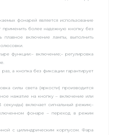
каемых фонарей является использование
т применить более надежную кнопку без
ть плавное включение лампы, выполнить
полюсовки.
ыре функции:– включение;– регулировка
е.
раз, а кнопка без фиксации гарантирует
овка силы света (яркости) производится
ное нажатие на кнопку – включение или
 секунды) включает сигнальный режим;–
включенном фонаре – переход в режим
нной с цилиндрическим корпусом. Фара