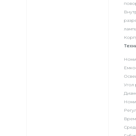
повор
Внут
разр
ламп
Корп
Техн
Номи
Емкос
Освещ
Угол 
Диам
Номи
Регу
Время
Сред
Габар