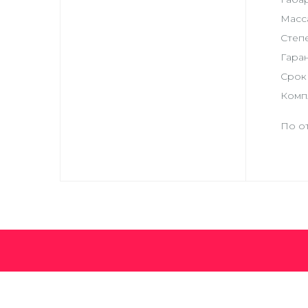
Масса
Степ
Гаран
Срок 
Компл
По от