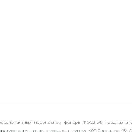
ессиональный переносной фонарь ФОС3-5/6 предназнач
ературе окружающего воздуха от минус 40° С до плюс 45° С